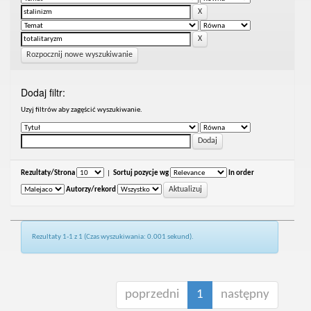
Rozpocznij nowe wyszukiwanie
Dodaj filtr:
Uzyj filtrów aby zagęścić wyszukiwanie.
Rezultaty/Strona
|
Sortuj pozycje wg
In order
Autorzy/rekord
Rezultaty 1-1 z 1 (Czas wyszukiwania: 0.001 sekund).
poprzedni
1
następny