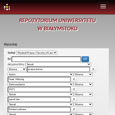
Skip
REPOZYTORIUM UNIWERSYTETU
navigation
W BIAŁYMSTOKU
Wyszukaj
Szukaj:
for
Aktualne filtry: