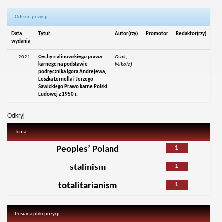
Odsłon pozycji:
Data
Tytuł
Autor(rzy)
Promotor
Redaktor(rzy)
wydania
2021
Cechy stalinowskiego prawa
Osak,
-
-
karnego na podstawie
Mikołaj
podręcznika Igora Andrejewa,
Leszka Lernella i Jerzego
Sawickiego Prawo karne Polski
Ludowej z 1950 r.
Odkryj
Temat
1
Peoples’ Poland
1
stalinism
1
totalitarianism
Posiada pliki pozycji