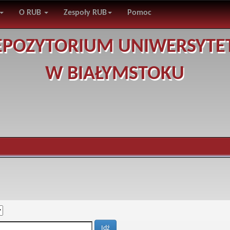
O RUB
Zespoły RUB
Pomoc
EPOZYTORIUM UNIWERSYTE
W BIAŁYMSTOKU