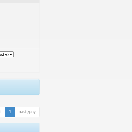
i
1
następny