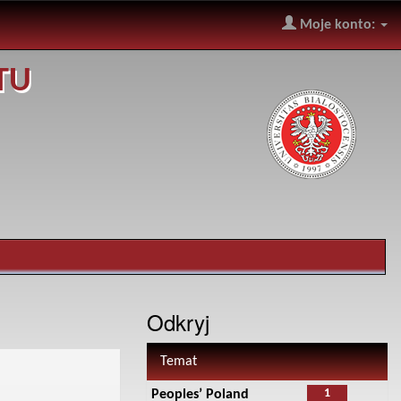
Moje konto:
TU
Odkryj
Temat
1
Peoples’ Poland