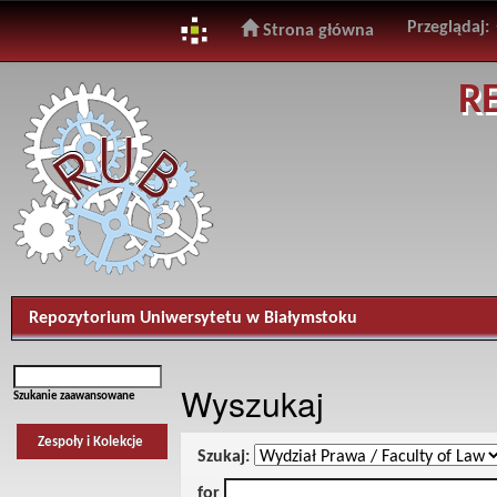
Przeglądaj:
Strona główna
Skip
R
navigation
Repozytorium Uniwersytetu w Białymstoku
Wyszukaj
Szukanie zaawansowane
Zespoły i Kolekcje
Szukaj:
for