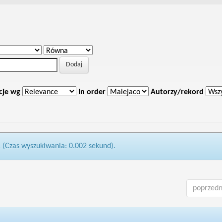
cje wg
In order
Autorzy/rekord
1 (Czas wyszukiwania: 0.002 sekund).
poprzedn