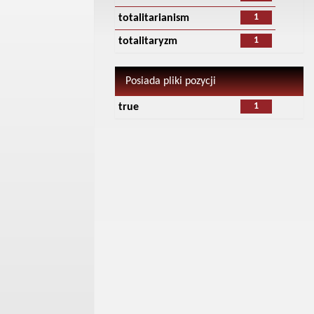
1
totalitarianism
1
totalitaryzm
Posiada pliki pozycji
1
true