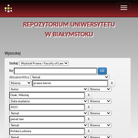
Skip
REPOZYTORIUM UNIWERSYTETU
navigation
W BIAŁYMSTOKU
Wyszukaj
Szukaj:
for
Aktualne filtry: