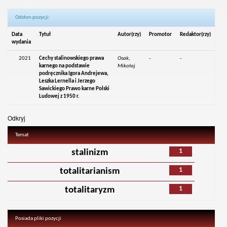
Odsłon pozycji:
Data
Tytuł
Autor(rzy)
Promotor
Redaktor(rzy)
wydania
2021
Cechy stalinowskiego prawa
Osak,
-
-
karnego na podstawie
Mikołaj
podręcznika Igora Andrejewa,
Leszka Lernella i Jerzego
Sawickiego Prawo karne Polski
Ludowej z 1950 r.
Odkryj
Temat
1
stalinizm
1
totalitarianism
1
totalitaryzm
Posiada pliki pozycji