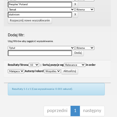
Rozpocznij nowe wyszukiwanie
Dodaj filtr:
Uzyj filtrów aby zagęścić wyszukiwanie.
Rezultaty/Strona
|
Sortuj pozycje wg
In order
Autorzy/rekord
Rezultaty 1-1 z 1 (Czas wyszukiwania: 0.001 sekund).
poprzedni
1
następny