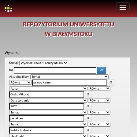
Skip
REPOZYTORIUM UNIWERSYTETU
navigation
W BIAŁYMSTOKU
Wyszukaj
Szukaj:
for
Aktualne filtry: