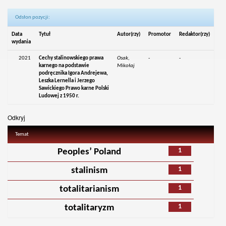
Odsłon pozycji:
Data
Tytuł
Autor(rzy)
Promotor
Redaktor(rzy)
wydania
2021
Cechy stalinowskiego prawa
Osak,
-
-
karnego na podstawie
Mikołaj
podręcznika Igora Andrejewa,
Leszka Lernella i Jerzego
Sawickiego Prawo karne Polski
Ludowej z 1950 r.
Odkryj
Temat
1
Peoples’ Poland
1
stalinism
1
totalitarianism
1
totalitaryzm