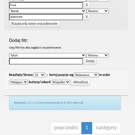
Rozpocznij nowe wyszukiwanie
Dodaj filtr:
Uzyj filtrów aby zagęścić wyszukiwanie.
Rezultaty/Strona
|
Sortuj pozycje wg
In order
Autorzy/rekord
Rezultaty 1-1 z 1 (Czas wyszukiwania: 0.001 sekund).
poprzedni
1
następny