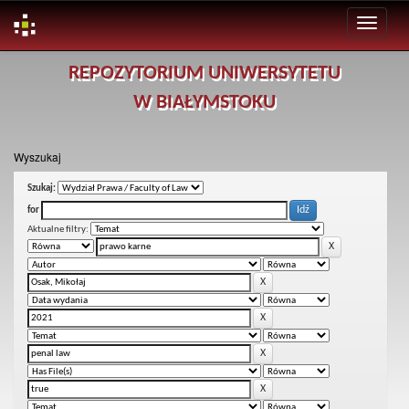
Skip
REPOZYTORIUM UNIWERSYTETU
navigation
W BIAŁYMSTOKU
Wyszukaj
Szukaj:
for
Aktualne filtry: