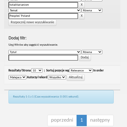
Rozpocznij nowe wyszukiwanie
Dodaj filtr:
Uzyj filtrów aby zagęścić wyszukiwanie.
Rezultaty/Strona
|
Sortuj pozycje wg
In order
Autorzy/rekord
Rezultaty 1-1 z 1 (Czas wyszukiwania: 0.001 sekund).
poprzedni
1
następny