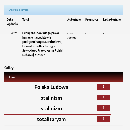
Odsłon pozycji:
Data
Tytuł
Autor(rzy)
Promotor
Redaktor(rzy)
wydania
2021
Cechy stalinowskiego prawa
Osak,
-
-
karnego na podstawie
Mikołaj
podręcznika Igora Andrejewa,
Leszka Lernella i Jerzego
Sawickiego Prawo karne Polski
Ludowej z 1950 r.
Odkryj
Temat
1
Polska Ludowa
1
stalinism
1
stalinizm
1
totalitaryzm