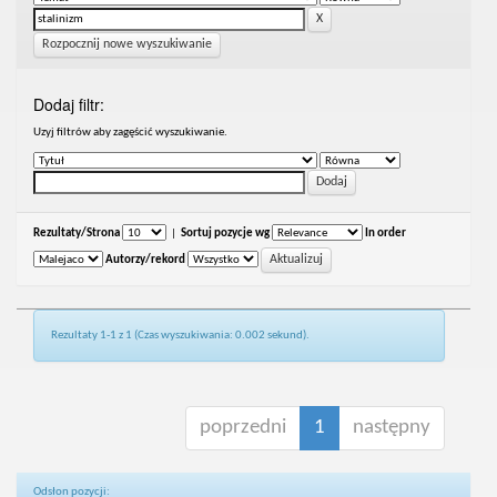
Rozpocznij nowe wyszukiwanie
Dodaj filtr:
Uzyj filtrów aby zagęścić wyszukiwanie.
Rezultaty/Strona
|
Sortuj pozycje wg
In order
Autorzy/rekord
Rezultaty 1-1 z 1 (Czas wyszukiwania: 0.002 sekund).
poprzedni
1
następny
Odsłon pozycji: