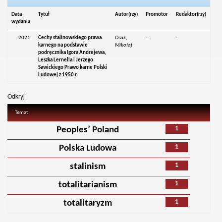
Data
Tytuł
Autor(rzy)
Promotor
Redaktor(rzy)
wydania
2021
Cechy stalinowskiego prawa
Osak,
-
-
karnego na podstawie
Mikołaj
podręcznika Igora Andrejewa,
Leszka Lernella i Jerzego
Sawickiego Prawo karne Polski
Ludowej z 1950 r.
Odkryj
Temat
1
Peoples’ Poland
1
Polska Ludowa
1
stalinism
1
totalitarianism
1
totalitaryzm