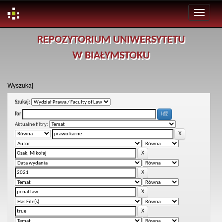
Skip
REPOZYTORIUM UNIWERSYTETU
navigation
W BIAŁYMSTOKU
Wyszukaj
Szukaj:
for
Aktualne filtry: