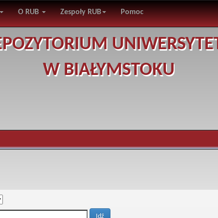
O RUB
Zespoły RUB
Pomoc
EPOZYTORIUM UNIWERSYTE
W BIAŁYMSTOKU