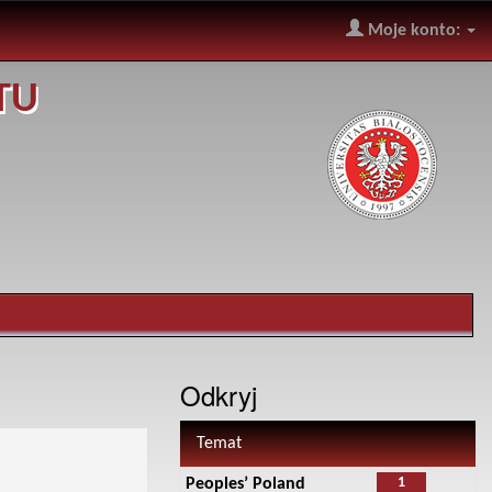
Moje konto:
TU
Odkryj
Temat
1
Peoples’ Poland