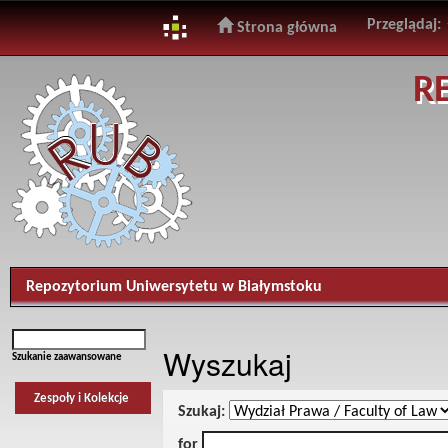
Przeglądaj:
Strona główna
Skip
R
navigation
Repozytorium Uniwersytetu w Białymstoku
Wyszukaj
Szukanie zaawansowane
Zespoły i Kolekcje
Szukaj:
for