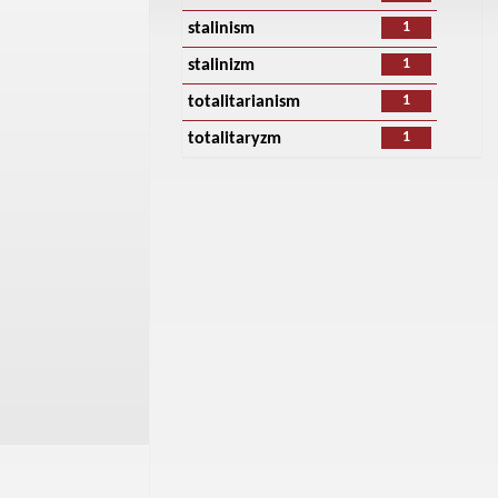
1
stalinism
1
stalinizm
1
totalitarianism
1
totalitaryzm