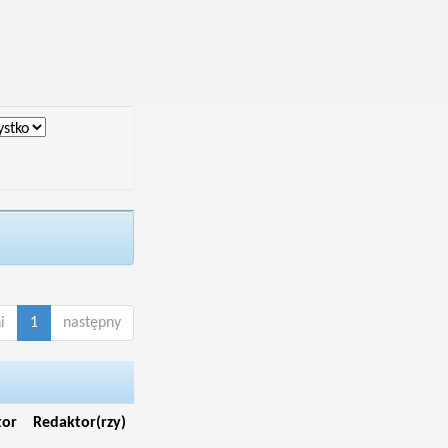
i
1
następny
tor
Redaktor(rzy)