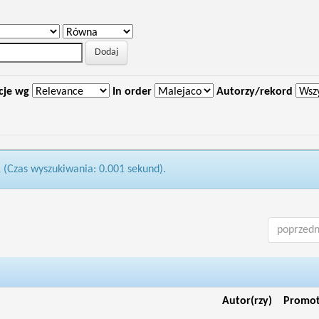
cje wg
In order
Autorzy/rekord
1 (Czas wyszukiwania: 0.001 sekund).
poprzedn
Autor(rzy)
Promo