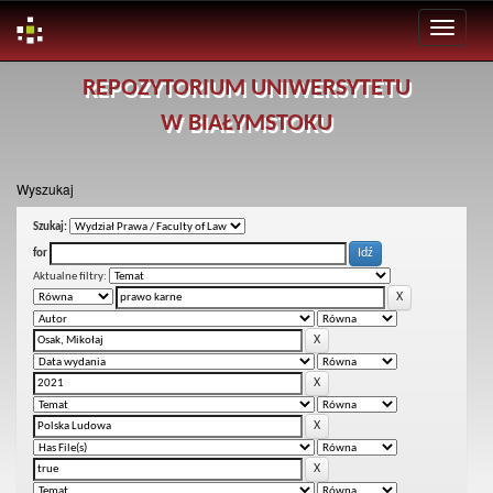
Skip
REPOZYTORIUM UNIWERSYTETU
navigation
W BIAŁYMSTOKU
Wyszukaj
Szukaj:
for
Aktualne filtry: