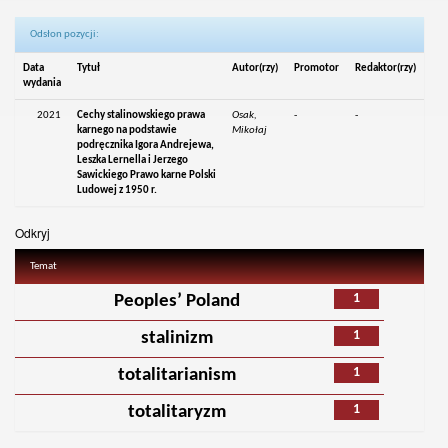
Odsłon pozycji:
Data
Tytuł
Autor(rzy)
Promotor
Redaktor(rzy)
wydania
2021
Cechy stalinowskiego prawa
Osak,
-
-
karnego na podstawie
Mikołaj
podręcznika Igora Andrejewa,
Leszka Lernella i Jerzego
Sawickiego Prawo karne Polski
Ludowej z 1950 r.
Odkryj
Temat
1
Peoples’ Poland
1
stalinizm
1
totalitarianism
1
totalitaryzm