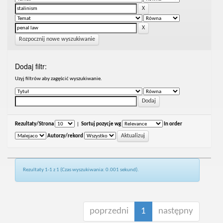
Rozpocznij nowe wyszukiwanie
Dodaj filtr:
Uzyj filtrów aby zagęścić wyszukiwanie.
Rezultaty/Strona
|
Sortuj pozycje wg
In order
Autorzy/rekord
Rezultaty 1-1 z 1 (Czas wyszukiwania: 0.001 sekund).
poprzedni
1
następny