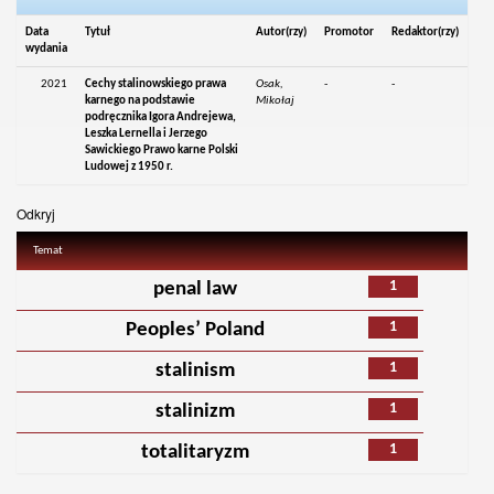
Data
Tytuł
Autor(rzy)
Promotor
Redaktor(rzy)
wydania
2021
Cechy stalinowskiego prawa
Osak,
-
-
karnego na podstawie
Mikołaj
podręcznika Igora Andrejewa,
Leszka Lernella i Jerzego
Sawickiego Prawo karne Polski
Ludowej z 1950 r.
Odkryj
Temat
1
penal law
1
Peoples’ Poland
1
stalinism
1
stalinizm
1
totalitaryzm