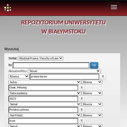
Skip
REPOZYTORIUM UNIWERSYTETU
navigation
W BIAŁYMSTOKU
Wyszukaj
Szukaj:
for
Aktualne filtry: