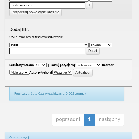
Rozpocznij nowe wyszukiwanie
Dodaj filtr:
Uzyj filtrów aby zagęścić wyszukiwanie.
Rezultaty/Strona
|
Sortuj pozycje wg
In order
Autorzy/rekord
Rezultaty 1-1 z 1 (Czas wyszukiwania: 0.002 sekund).
poprzedni
1
następny
Odsłon pozycji: