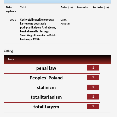
Data
Tytuł
Autor(rzy)
Promotor
Redaktor(rzy)
wydania
2021
Cechy stalinowskiego prawa
Osak,
-
-
karnego na podstawie
Mikołaj
podręcznika Igora Andrejewa,
Leszka Lernella i Jerzego
Sawickiego Prawo karne Polski
Ludowej z 1950 r.
Odkryj
Temat
1
penal law
1
Peoples’ Poland
1
stalinizm
1
totalitarianism
1
totalitaryzm