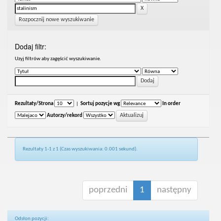
Rozpocznij nowe wyszukiwanie
Dodaj filtr:
Uzyj filtrów aby zagęścić wyszukiwanie.
Rezultaty/Strona
|
Sortuj pozycje wg
In order
Autorzy/rekord
Rezultaty 1-1 z 1 (Czas wyszukiwania: 0.001 sekund).
poprzedni
1
następny
Odsłon pozycji: