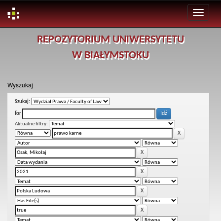
Skip
REPOZYTORIUM UNIWERSYTETU
navigation
W BIAŁYMSTOKU
Wyszukaj
Szukaj:
for
Aktualne filtry: