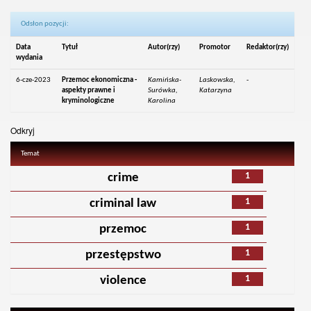
Odsłon pozycji:
Data
Tytuł
Autor(rzy)
Promotor
Redaktor(rzy)
wydania
6-cze-2023
Przemoc ekonomiczna -
Kamińska-
Laskowska,
-
aspekty prawne i
Surówka,
Katarzyna
kryminologiczne
Karolina
Odkryj
Temat
1
crime
1
criminal law
1
przemoc
1
przestępstwo
1
violence