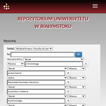
Skip
REPOZYTORIUM UNIWERSYTETU
navigation
W BIAŁYMSTOKU
Wyszukaj
Szukaj:
for
Aktualne filtry: