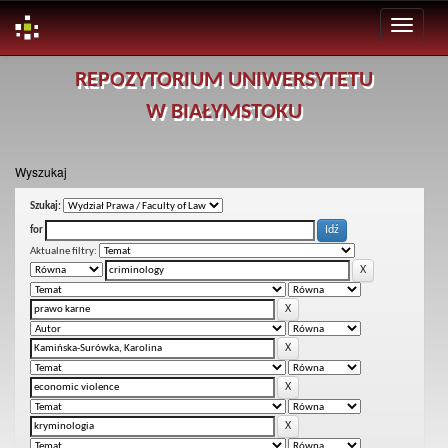
Skip
REPOZYTORIUM UNIWERSYTETU
navigation
W BIAŁYMSTOKU
Wyszukaj
Szukaj:
for
Aktualne filtry: