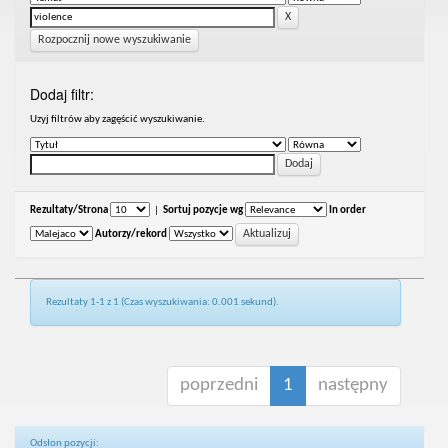
Rozpocznij nowe wyszukiwanie
Dodaj filtr:
Uzyj filtrów aby zagęścić wyszukiwanie.
Rezultaty/Strona
|
Sortuj pozycje wg
In order
Autorzy/rekord
Rezultaty 1-1 z 1 (Czas wyszukiwania: 0.001 sekund).
poprzedni
1
następny
Odsłon pozycji: