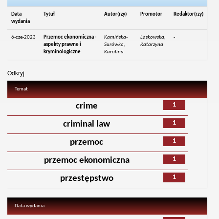
Data
Tytuł
Autor(rzy)
Promotor
Redaktor(rzy)
wydania
6-cze-2023
Przemoc ekonomiczna -
Kamińska-
Laskowska,
-
aspekty prawne i
Surówka,
Katarzyna
kryminologiczne
Karolina
Odkryj
Temat
1
crime
1
criminal law
1
przemoc
1
przemoc ekonomiczna
1
przestępstwo
Data wydania