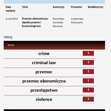
Data
Tytuł
Autor(rzy)
Promotor
Redaktor(rzy)
wydania
6-cze-2023
Przemoc ekonomiczna -
Kamińska-
Laskowska,
-
aspekty prawne i
Surówka,
Katarzyna
kryminologiczne
Karolina
Odkryj
Temat
1
crime
1
criminal law
1
przemoc
1
przemoc ekonomiczna
1
przestępstwo
1
violence