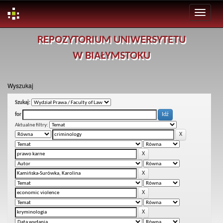
Skip
REPOZYTORIUM UNIWERSYTETU
navigation
W BIAŁYMSTOKU
Wyszukaj
Szukaj:
for
Aktualne filtry: