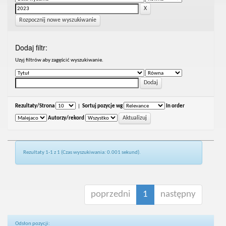
Rozpocznij nowe wyszukiwanie
Dodaj filtr:
Uzyj filtrów aby zagęścić wyszukiwanie.
Rezultaty/Strona
|
Sortuj pozycje wg
In order
Autorzy/rekord
Rezultaty 1-1 z 1 (Czas wyszukiwania: 0.001 sekund).
poprzedni
1
następny
Odsłon pozycji: