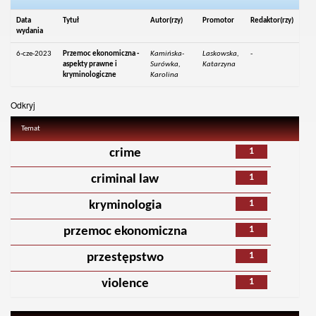
Data
Tytuł
Autor(rzy)
Promotor
Redaktor(rzy)
wydania
6-cze-2023
Przemoc ekonomiczna -
Kamińska-
Laskowska,
-
aspekty prawne i
Surówka,
Katarzyna
kryminologiczne
Karolina
Odkryj
Temat
1
crime
1
criminal law
1
kryminologia
1
przemoc ekonomiczna
1
przestępstwo
1
violence