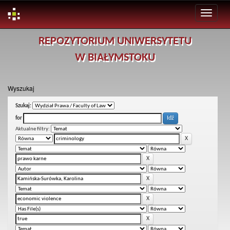
Skip
REPOZYTORIUM UNIWERSYTETU
navigation
W BIAŁYMSTOKU
Wyszukaj
Szukaj:
for
Aktualne filtry: