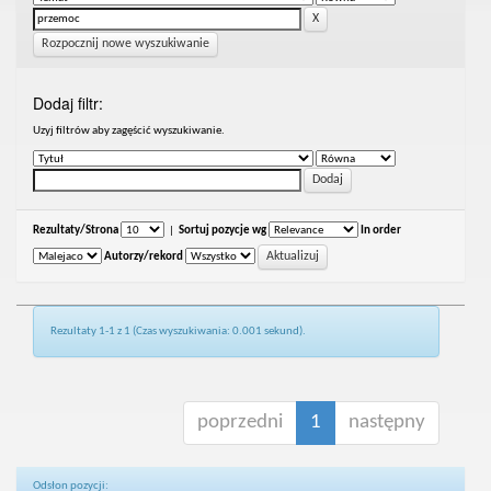
Rozpocznij nowe wyszukiwanie
Dodaj filtr:
Uzyj filtrów aby zagęścić wyszukiwanie.
Rezultaty/Strona
|
Sortuj pozycje wg
In order
Autorzy/rekord
Rezultaty 1-1 z 1 (Czas wyszukiwania: 0.001 sekund).
poprzedni
1
następny
Odsłon pozycji: