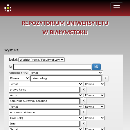
Skip
REPOZYTORIUM UNIWERSYTETU
navigation
W BIAŁYMSTOKU
Wyszukaj
Szukaj:
for
Aktualne filtry: