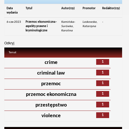
Data
Tytuł
Autor(rzy)
Promotor
Redaktor(rzy)
wydania
6-cze-2023
Przemoc ekonomiczna -
Kamińska-
Laskowska,
-
aspekty prawne i
Surówka,
Katarzyna
kryminologiczne
Karolina
Odkryj
Temat
1
crime
1
criminal law
1
przemoc
1
przemoc ekonomiczna
1
przestępstwo
1
violence