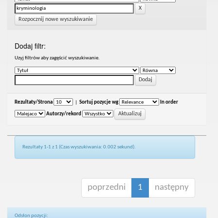
Rozpocznij nowe wyszukiwanie
Dodaj filtr:
Uzyj filtrów aby zagęścić wyszukiwanie.
Rezultaty/Strona
|
Sortuj pozycje wg
In order
Autorzy/rekord
Rezultaty 1-1 z 1 (Czas wyszukiwania: 0.002 sekund).
poprzedni
1
następny
Odsłon pozycji: