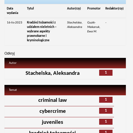
Data
Tytuł
Autor(rzy)
Promotor
Redaktor(rzy)
wydania
16-lis-2023
Kradzież tożsamości z
Stachelska,
Guzik-
-
udziałem nieletnich –
Aleksandra
Makaruk,
wybrane aspekty
Ewa M.
prawnokarne i
kryminologiczne
Odkryj
Autor
1
Stachelska, Aleksandra
Temat
1
criminal law
1
cybercrime
1
juveniles
1