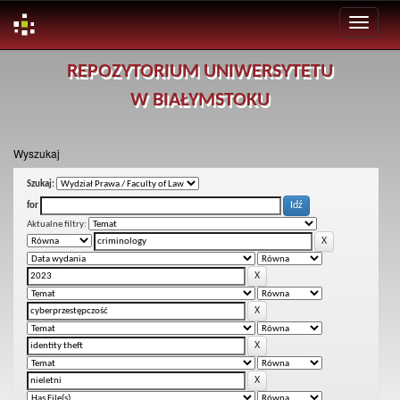
Skip
REPOZYTORIUM UNIWERSYTETU
navigation
W BIAŁYMSTOKU
Wyszukaj
Szukaj:
for
Aktualne filtry: