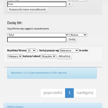
Rozpocznij nowe wyszukiwanie
Dodaj filtr:
Uzyj filtrów aby zagęścić wyszukiwanie.
Rezultaty/Strona
|
Sortuj pozycje wg
In order
Autorzy/rekord
Rezultaty 1-1 z 1 (Czas wyszukiwania: 0.001 sekund).
poprzedni
1
następny
Odsłon pozycji: