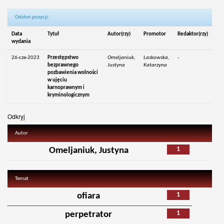
Odsłon pozycji:
Data
Tytuł
Autor(rzy)
Promotor
Redaktor(rzy)
wydania
26-cze-2023
Przestępstwo
Omeljaniuk,
Laskowska,
-
bezprawnego
Justyna
Katarzyna
pozbawienia wolności
w ujęciu
karnoprawnym i
kryminologicznym
Odkryj
Autor
1
Omeljaniuk, Justyna
Temat
1
ofiara
1
perpetrator