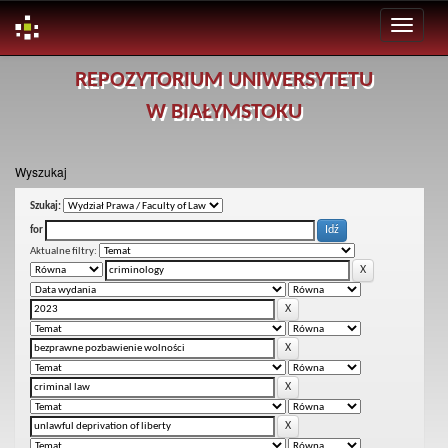
Skip
REPOZYTORIUM UNIWERSYTETU
navigation
W BIAŁYMSTOKU
Wyszukaj
Szukaj:
for
Aktualne filtry: