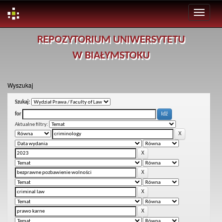
Skip
REPOZYTORIUM UNIWERSYTETU
navigation
W BIAŁYMSTOKU
Wyszukaj
Szukaj:
for
Aktualne filtry: