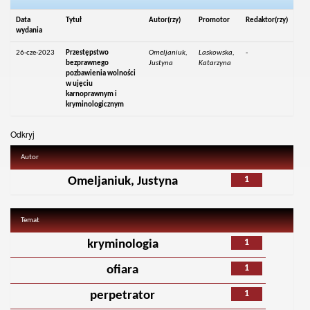
Data
Tytuł
Autor(rzy)
Promotor
Redaktor(rzy)
wydania
26-cze-2023
Przestępstwo
Omeljaniuk,
Laskowska,
-
bezprawnego
Justyna
Katarzyna
pozbawienia wolności
w ujęciu
karnoprawnym i
kryminologicznym
Odkryj
Autor
1
Omeljaniuk, Justyna
Temat
1
kryminologia
1
ofiara
1
perpetrator