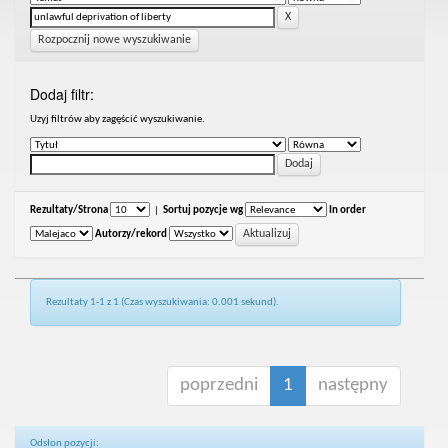
Rozpocznij nowe wyszukiwanie
Dodaj filtr:
Uzyj filtrów aby zagęścić wyszukiwanie.
Rezultaty/Strona
|
Sortuj pozycje wg
In order
Autorzy/rekord
Rezultaty 1-1 z 1 (Czas wyszukiwania: 0.001 sekund).
poprzedni
1
następny
Odsłon pozycji: