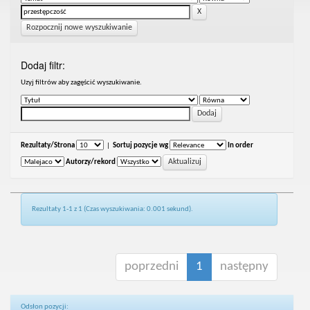
Rozpocznij nowe wyszukiwanie
Dodaj filtr:
Uzyj filtrów aby zagęścić wyszukiwanie.
Rezultaty/Strona
|
Sortuj pozycje wg
In order
Autorzy/rekord
Rezultaty 1-1 z 1 (Czas wyszukiwania: 0.001 sekund).
poprzedni
1
następny
Odsłon pozycji: