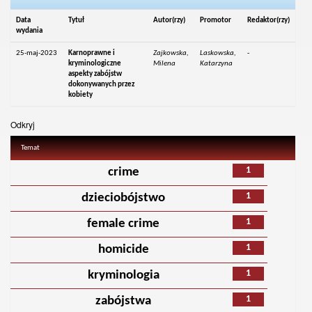
Data
Tytuł
Autor(rzy)
Promotor
Redaktor(rzy)
wydania
25-maj-2023
Karnoprawne i
Zajkowska,
Laskowska,
-
kryminologiczne
Milena
Katarzyna
aspekty zabójstw
dokonywanych przez
kobiety
Odkryj
Temat
1
crime
1
dzieciobójstwo
1
female crime
1
homicide
1
kryminologia
1
zabójstwa