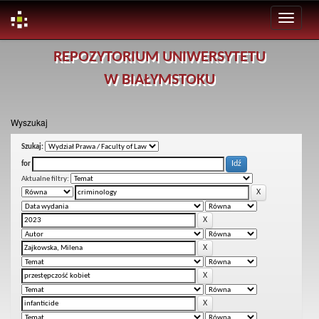
Skip
REPOZYTORIUM UNIWERSYTETU
navigation
W BIAŁYMSTOKU
Wyszukaj
Szukaj:
for
Aktualne filtry: