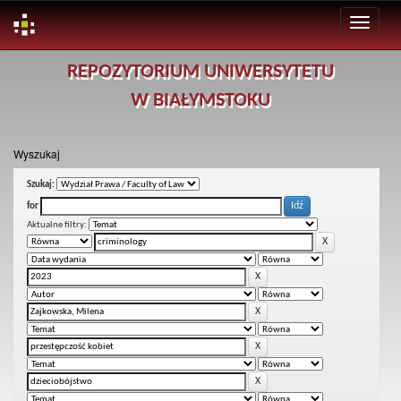
Skip
REPOZYTORIUM UNIWERSYTETU
navigation
W BIAŁYMSTOKU
Wyszukaj
Szukaj:
for
Aktualne filtry: