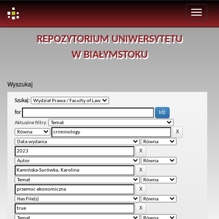
Skip
REPOZYTORIUM UNIWERSYTETU
navigation
W BIAŁYMSTOKU
Wyszukaj
Szukaj:
for
Aktualne filtry: