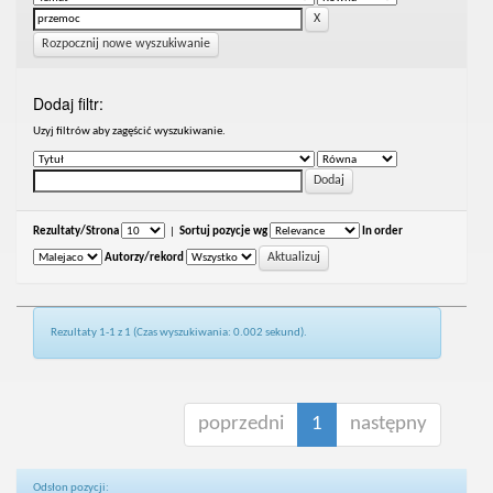
Rozpocznij nowe wyszukiwanie
Dodaj filtr:
Uzyj filtrów aby zagęścić wyszukiwanie.
Rezultaty/Strona
|
Sortuj pozycje wg
In order
Autorzy/rekord
Rezultaty 1-1 z 1 (Czas wyszukiwania: 0.002 sekund).
poprzedni
1
następny
Odsłon pozycji: