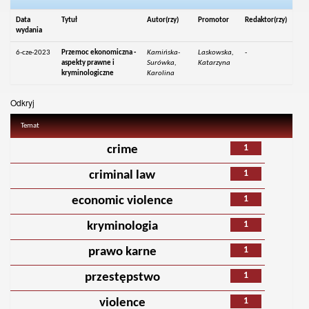
Data
Tytuł
Autor(rzy)
Promotor
Redaktor(rzy)
wydania
6-cze-2023
Przemoc ekonomiczna -
Kamińska-
Laskowska,
-
aspekty prawne i
Surówka,
Katarzyna
kryminologiczne
Karolina
Odkryj
Temat
1
crime
1
criminal law
1
economic violence
1
kryminologia
1
prawo karne
1
przestępstwo
1
violence