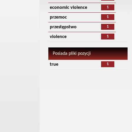
1
economic violence
1
przemoc
1
przestępstwo
1
violence
Posiada pliki pozycji
1
true