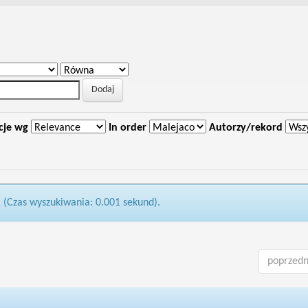
cje wg
In order
Autorzy/rekord
1 (Czas wyszukiwania: 0.001 sekund).
poprzedn