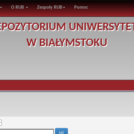
O RUB
Zespoły RUB
Pomoc
EPOZYTORIUM UNIWERSYTE
W BIAŁYMSTOKU