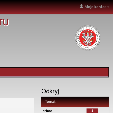
Moje konto:
TU
Odkryj
Temat
1
crime