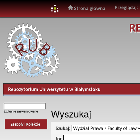
Przeglądaj:
Strona główna
Skip
R
navigation
Repozytorium Uniwersytetu w Białymstoku
Wyszukaj
Szukanie zaawansowane
Zespoły i Kolekcje
Szukaj:
for