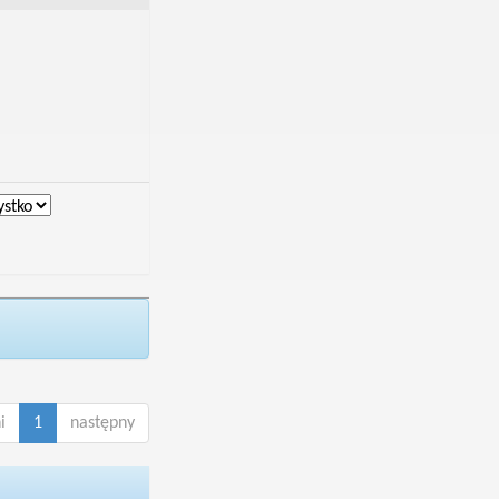
i
1
następny