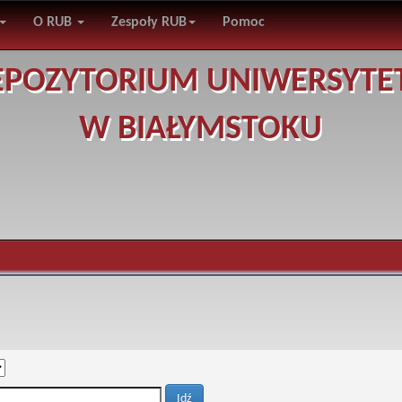
O RUB
Zespoły RUB
Pomoc
EPOZYTORIUM UNIWERSYTE
W BIAŁYMSTOKU