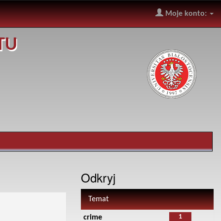
Moje konto:
TU
Odkryj
Temat
1
crime