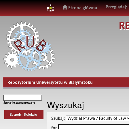
Przeglądaj:
Strona główna
Skip
R
navigation
Repozytorium Uniwersytetu w Białymstoku
Wyszukaj
Szukanie zaawansowane
Zespoły i Kolekcje
Szukaj:
for