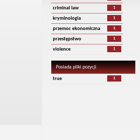
1
criminal law
1
kryminologia
1
przemoc ekonomiczna
1
przestępstwo
1
violence
Posiada pliki pozycji
1
true