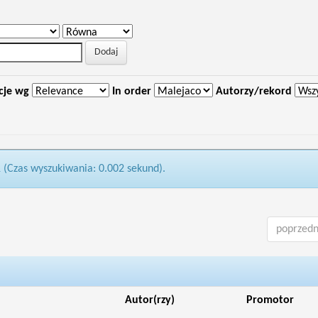
cje wg
In order
Autorzy/rekord
1 (Czas wyszukiwania: 0.002 sekund).
poprzedn
Autor(rzy)
Promotor