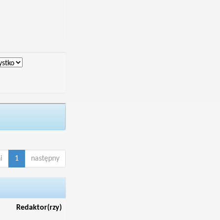
i
1
następny
Redaktor(rzy)