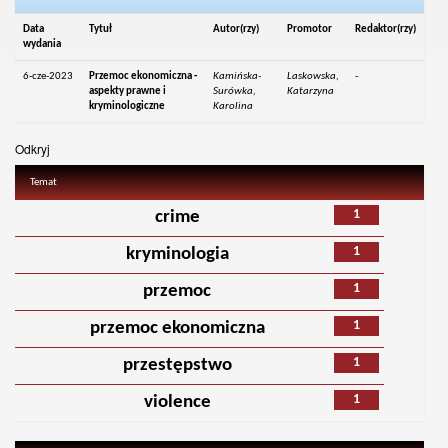
Data
Tytuł
Autor(rzy)
Promotor
Redaktor(rzy)
wydania
6-cze-2023
Przemoc ekonomiczna -
Kamińska-
Laskowska,
-
aspekty prawne i
Surówka,
Katarzyna
kryminologiczne
Karolina
Odkryj
Temat
1
crime
1
kryminologia
1
przemoc
1
przemoc ekonomiczna
1
przestępstwo
1
violence