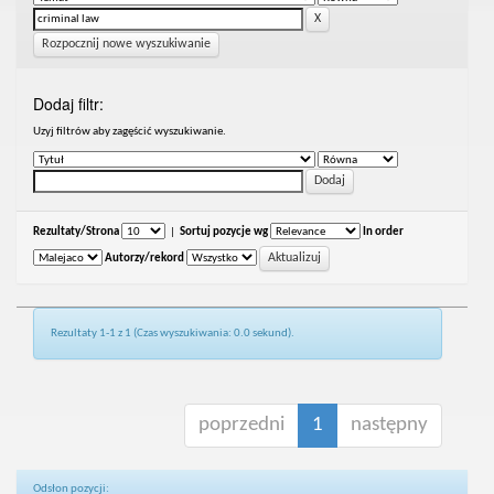
Rozpocznij nowe wyszukiwanie
Dodaj filtr:
Uzyj filtrów aby zagęścić wyszukiwanie.
Rezultaty/Strona
|
Sortuj pozycje wg
In order
Autorzy/rekord
Rezultaty 1-1 z 1 (Czas wyszukiwania: 0.0 sekund).
poprzedni
1
następny
Odsłon pozycji: