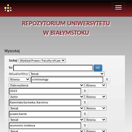
Skip
REPOZYTORIUM UNIWERSYTETU
navigation
W BIAŁYMSTOKU
Wyszukaj
Szukaj:
for
Aktualne filtry: