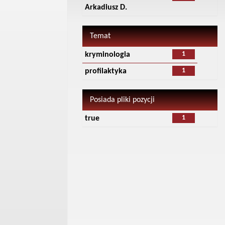
Arkadiusz D.
Temat
1
kryminologia
1
profilaktyka
Posiada pliki pozycji
1
true