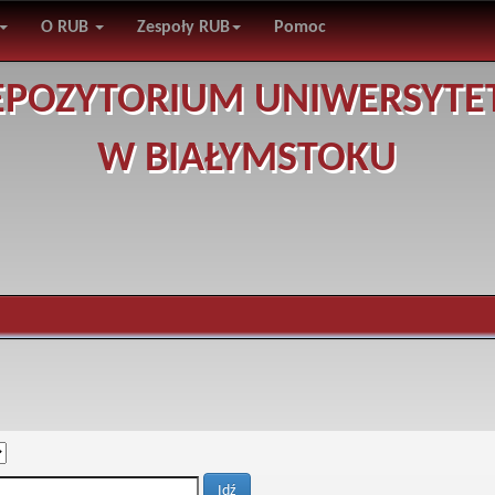
O RUB
Zespoły RUB
Pomoc
EPOZYTORIUM UNIWERSYTE
W BIAŁYMSTOKU