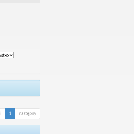
i
1
następny