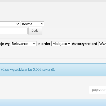
cje wg
In order
Autorzy/rekord
1 (Czas wyszukiwania: 0.002 sekund).
poprzedn