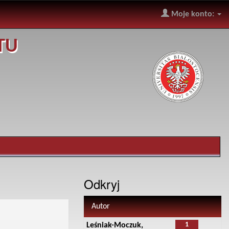
Moje konto:
TU
Odkryj
Autor
1
Leśniak-Moczuk,