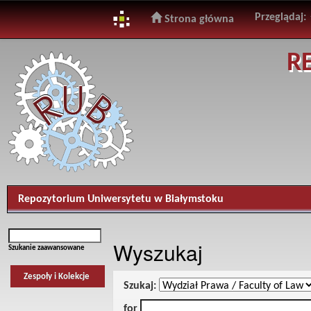
Przeglądaj:
Strona główna
Skip
R
navigation
Repozytorium Uniwersytetu w Białymstoku
Wyszukaj
Szukanie zaawansowane
Zespoły i Kolekcje
Szukaj:
for