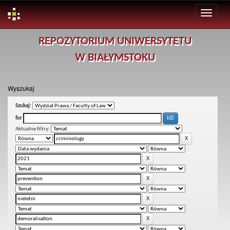
Skip
REPOZYTORIUM UNIWERSYTETU
navigation
W BIAŁYMSTOKU
Wyszukaj
Szukaj:
for
Aktualne filtry: