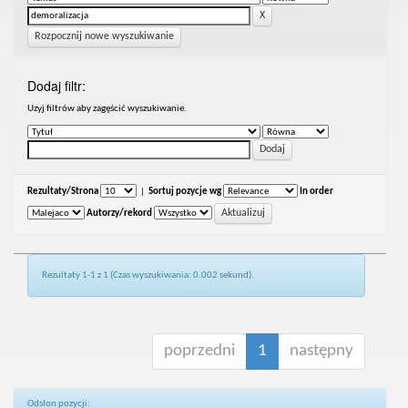
Rozpocznij nowe wyszukiwanie
Dodaj filtr:
Uzyj filtrów aby zagęścić wyszukiwanie.
Rezultaty/Strona
|
Sortuj pozycje wg
In order
Autorzy/rekord
Rezultaty 1-1 z 1 (Czas wyszukiwania: 0.002 sekund).
poprzedni
1
następny
Odsłon pozycji: