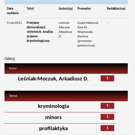
Data
Tytuł
Autor(rzy)
Promotor
Redaktor(rzy)
wydania
9-cze-2021
Przejawy
Leśniak-
Guzik-Makaruk,
-
demoralizacji
Moczuk,
Ewa M.;
nieletnich. Analiza
Arkadiusz
Wojewoda,
prawno-
D.
Ewelina
kryminologiczna
(promotor
pomocniczy)
Odkryj
Autor
1
Leśniak-Moczuk, Arkadiusz D.
Temat
1
kryminologia
1
minors
1
profilaktyka