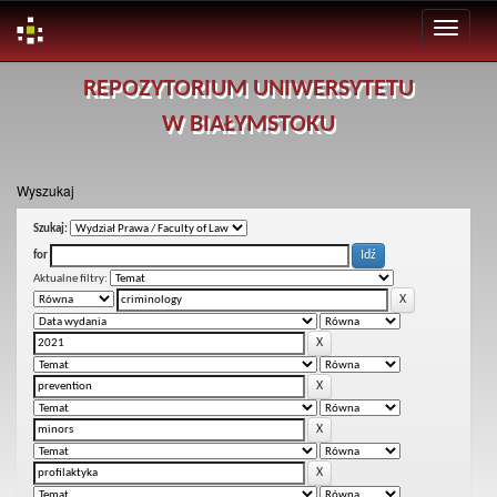
Skip
REPOZYTORIUM UNIWERSYTETU
navigation
W BIAŁYMSTOKU
Wyszukaj
Szukaj:
for
Aktualne filtry: