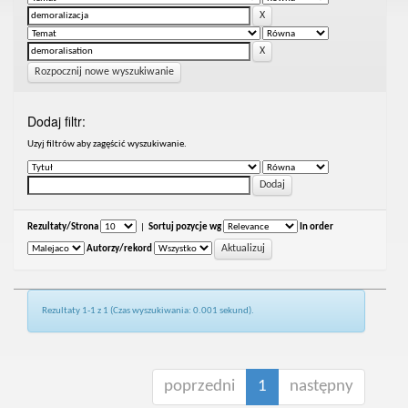
Rozpocznij nowe wyszukiwanie
Dodaj filtr:
Uzyj filtrów aby zagęścić wyszukiwanie.
Rezultaty/Strona
|
Sortuj pozycje wg
In order
Autorzy/rekord
Rezultaty 1-1 z 1 (Czas wyszukiwania: 0.001 sekund).
poprzedni
1
następny