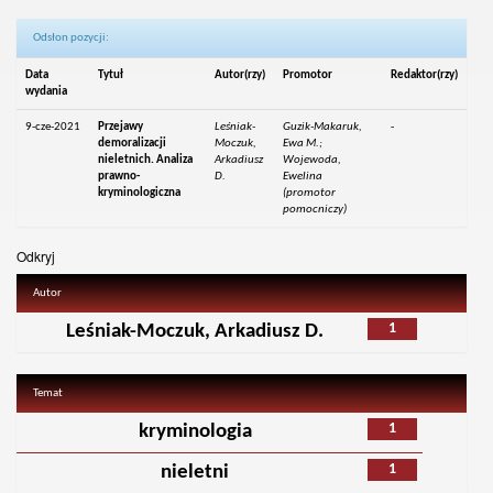
Odsłon pozycji:
Data
Tytuł
Autor(rzy)
Promotor
Redaktor(rzy)
wydania
9-cze-2021
Przejawy
Leśniak-
Guzik-Makaruk,
-
demoralizacji
Moczuk,
Ewa M.;
nieletnich. Analiza
Arkadiusz
Wojewoda,
prawno-
D.
Ewelina
kryminologiczna
(promotor
pomocniczy)
Odkryj
Autor
1
Leśniak-Moczuk, Arkadiusz D.
Temat
1
kryminologia
1
nieletni