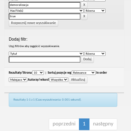
Rozpocznij nowe wyszukiwanie
Dodaj filtr:
Uzyj filtrów aby zagęścić wyszukiwanie.
Rezultaty/Strona
|
Sortuj pozycje wg
In order
Autorzy/rekord
Rezultaty 1-1 z 1 (Czas wyszukiwania: 0.001 sekund).
poprzedni
1
następny