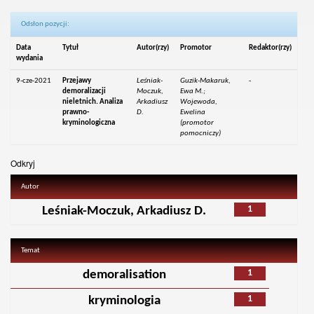
Odsłon pozycji:
Data
Tytuł
Autor(rzy)
Promotor
Redaktor(rzy)
wydania
9-cze-2021
Przejawy
Leśniak-
Guzik-Makaruk,
-
demoralizacji
Moczuk,
Ewa M.;
nieletnich. Analiza
Arkadiusz
Wojewoda,
prawno-
D.
Ewelina
kryminologiczna
(promotor
pomocniczy)
Odkryj
Autor
1
Leśniak-Moczuk, Arkadiusz D.
Temat
1
demoralisation
1
kryminologia