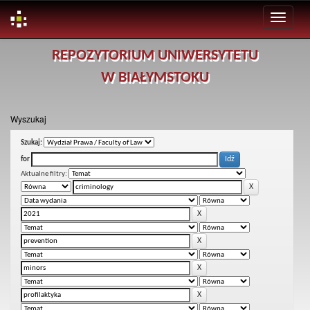
Skip
REPOZYTORIUM UNIWERSYTETU
navigation
W BIAŁYMSTOKU
Wyszukaj
Szukaj:
for
Aktualne filtry: