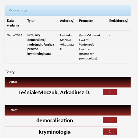
Odsłon pozycji:
Data
Tytuł
Autor(rzy)
Promotor
Redaktor(rzy)
wydania
9-cze-2021
Przejawy
Leśniak-
Guzik-Makaruk,
-
demoralizacji
Moczuk,
Ewa M.;
nieletnich. Analiza
Arkadiusz
Wojewoda,
prawno-
D.
Ewelina
kryminologiczna
(promotor
pomocniczy)
Odkryj
Autor
1
Leśniak-Moczuk, Arkadiusz D.
Temat
1
demoralisation
1
kryminologia