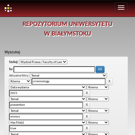
Skip
REPOZYTORIUM UNIWERSYTETU
navigation
W BIAŁYMSTOKU
Wyszukaj
Szukaj:
for
Aktualne filtry: