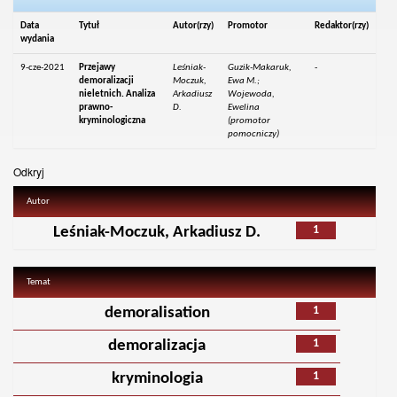
Data
Tytuł
Autor(rzy)
Promotor
Redaktor(rzy)
wydania
9-cze-2021
Przejawy
Leśniak-
Guzik-Makaruk,
-
demoralizacji
Moczuk,
Ewa M.;
nieletnich. Analiza
Arkadiusz
Wojewoda,
prawno-
D.
Ewelina
kryminologiczna
(promotor
pomocniczy)
Odkryj
Autor
1
Leśniak-Moczuk, Arkadiusz D.
Temat
1
demoralisation
1
demoralizacja
1
kryminologia