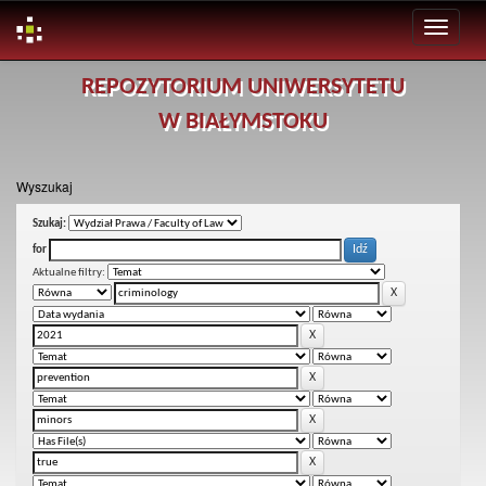
Skip
REPOZYTORIUM UNIWERSYTETU
navigation
W BIAŁYMSTOKU
Wyszukaj
Szukaj:
for
Aktualne filtry: