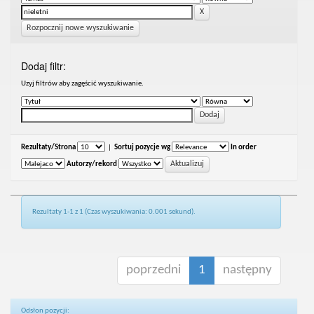
Rozpocznij nowe wyszukiwanie
Dodaj filtr:
Uzyj filtrów aby zagęścić wyszukiwanie.
Rezultaty/Strona
|
Sortuj pozycje wg
In order
Autorzy/rekord
Rezultaty 1-1 z 1 (Czas wyszukiwania: 0.001 sekund).
poprzedni
1
następny
Odsłon pozycji: