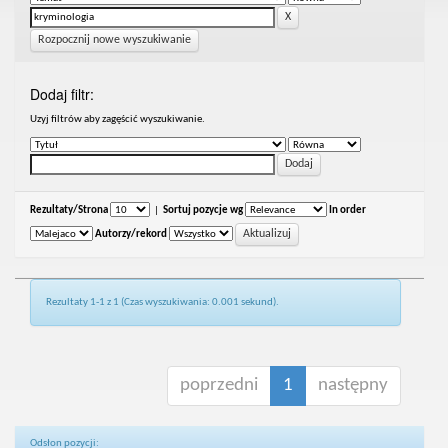
Rozpocznij nowe wyszukiwanie
Dodaj filtr:
Uzyj filtrów aby zagęścić wyszukiwanie.
Rezultaty/Strona
|
Sortuj pozycje wg
In order
Autorzy/rekord
Rezultaty 1-1 z 1 (Czas wyszukiwania: 0.001 sekund).
poprzedni
1
następny
Odsłon pozycji: