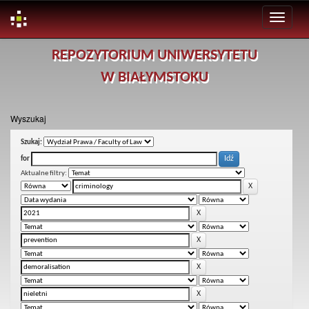
Skip
REPOZYTORIUM UNIWERSYTETU
navigation
W BIAŁYMSTOKU
Wyszukaj
Szukaj:
for
Aktualne filtry: