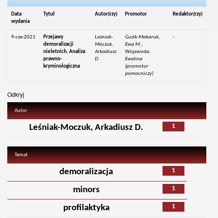
Data
Tytuł
Autor(rzy)
Promotor
Redaktor(rzy)
wydania
9-cze-2021
Przejawy
Leśniak-
Guzik-Makaruk,
-
demoralizacji
Moczuk,
Ewa M.;
nieletnich. Analiza
Arkadiusz
Wojewoda,
prawno-
D.
Ewelina
kryminologiczna
(promotor
pomocniczy)
Odkryj
Autor
1
Leśniak-Moczuk, Arkadiusz D.
Temat
1
demoralizacja
1
minors
1
profilaktyka