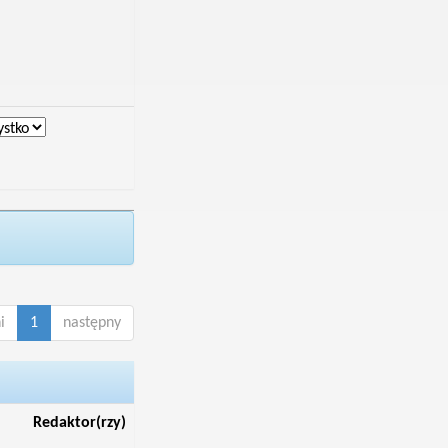
i
1
następny
Redaktor(rzy)