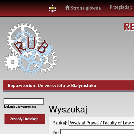
Przeglądaj:
Strona główna
Skip
R
navigation
Repozytorium Uniwersytetu w Białymstoku
Wyszukaj
Szukanie zaawansowane
Zespoły i Kolekcje
Szukaj:
for