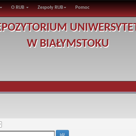
O RUB
Zespoły RUB
Pomoc
EPOZYTORIUM UNIWERSYTE
W BIAŁYMSTOKU