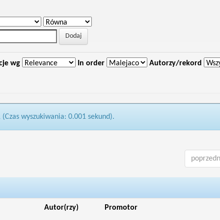
cje wg
In order
Autorzy/rekord
1 (Czas wyszukiwania: 0.001 sekund).
poprzedn
Autor(rzy)
Promotor