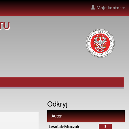
Moje konto:
TU
Odkryj
Autor
1
Leśniak-Moczuk,