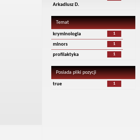
Arkadiusz D.
Temat
1
kryminologia
1
minors
1
profilaktyka
Posiada pliki pozycji
1
true