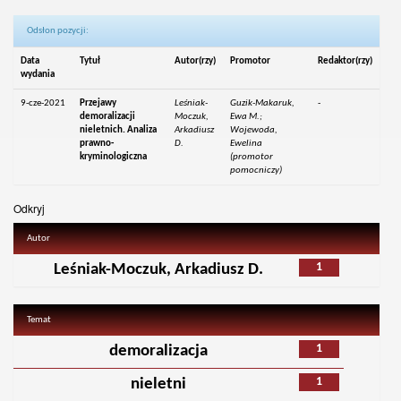
Odsłon pozycji:
Data
Tytuł
Autor(rzy)
Promotor
Redaktor(rzy)
wydania
9-cze-2021
Przejawy
Leśniak-
Guzik-Makaruk,
-
demoralizacji
Moczuk,
Ewa M.;
nieletnich. Analiza
Arkadiusz
Wojewoda,
prawno-
D.
Ewelina
kryminologiczna
(promotor
pomocniczy)
Odkryj
Autor
1
Leśniak-Moczuk, Arkadiusz D.
Temat
1
demoralizacja
1
nieletni