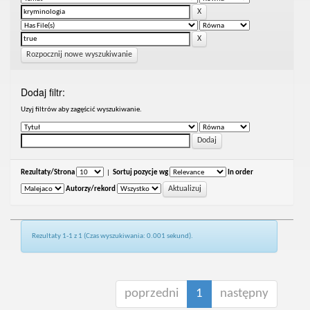
Rozpocznij nowe wyszukiwanie
Dodaj filtr:
Uzyj filtrów aby zagęścić wyszukiwanie.
Rezultaty/Strona
|
Sortuj pozycje wg
In order
Autorzy/rekord
Rezultaty 1-1 z 1 (Czas wyszukiwania: 0.001 sekund).
poprzedni
1
następny