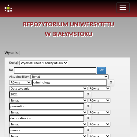
Skip
REPOZYTORIUM UNIWERSYTETU
navigation
W BIAŁYMSTOKU
Wyszukaj
Szukaj:
for
Aktualne filtry: