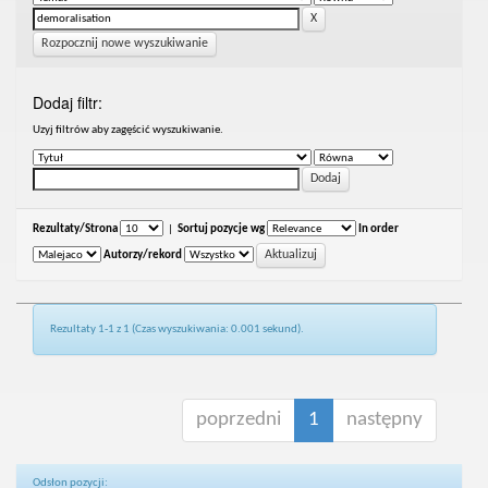
Rozpocznij nowe wyszukiwanie
Dodaj filtr:
Uzyj filtrów aby zagęścić wyszukiwanie.
Rezultaty/Strona
|
Sortuj pozycje wg
In order
Autorzy/rekord
Rezultaty 1-1 z 1 (Czas wyszukiwania: 0.001 sekund).
poprzedni
1
następny
Odsłon pozycji: