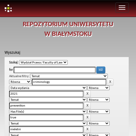
Skip
REPOZYTORIUM UNIWERSYTETU
navigation
W BIAŁYMSTOKU
Wyszukaj
Szukaj:
for
Aktualne filtry: