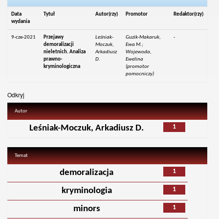
Data
Tytuł
Autor(rzy)
Promotor
Redaktor(rzy)
wydania
9-cze-2021
Przejawy
Leśniak-
Guzik-Makaruk,
-
demoralizacji
Moczuk,
Ewa M.;
nieletnich. Analiza
Arkadiusz
Wojewoda,
prawno-
D.
Ewelina
kryminologiczna
(promotor
pomocniczy)
Odkryj
Autor
1
Leśniak-Moczuk, Arkadiusz D.
Temat
1
demoralizacja
1
kryminologia
1
minors