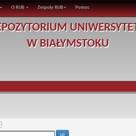
O RUB
Zespoły RUB
Pomoc
EPOZYTORIUM UNIWERSYTE
W BIAŁYMSTOKU