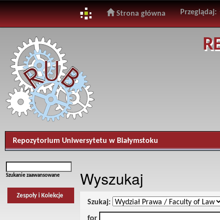
Przeglądaj:
Strona główna
Skip
R
navigation
Repozytorium Uniwersytetu w Białymstoku
Wyszukaj
Szukanie zaawansowane
Zespoły i Kolekcje
Szukaj:
for