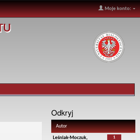
Moje konto:
TU
Odkryj
Autor
1
Leśniak-Moczuk,