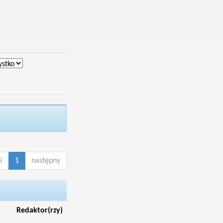
i
1
następny
Redaktor(rzy)