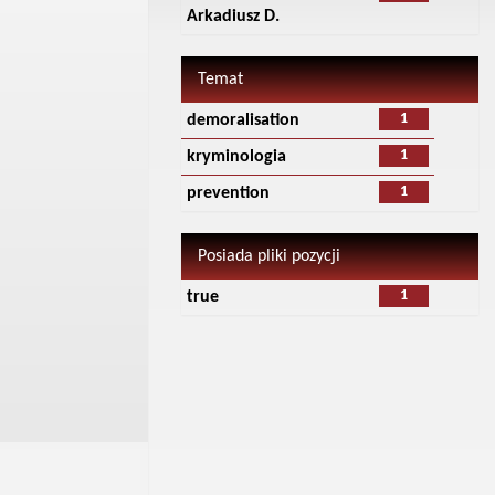
Arkadiusz D.
Temat
1
demoralisation
1
kryminologia
1
prevention
Posiada pliki pozycji
1
true