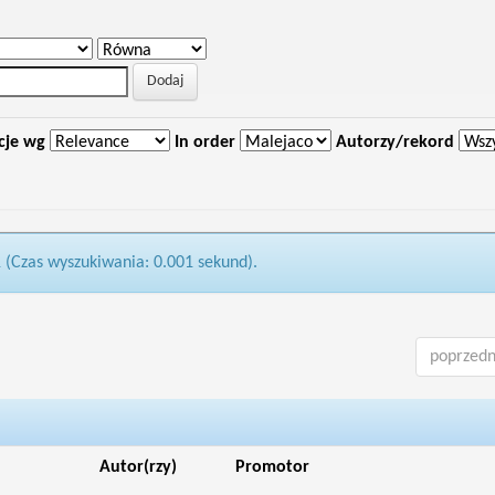
cje wg
In order
Autorzy/rekord
1 (Czas wyszukiwania: 0.001 sekund).
poprzedn
Autor(rzy)
Promotor