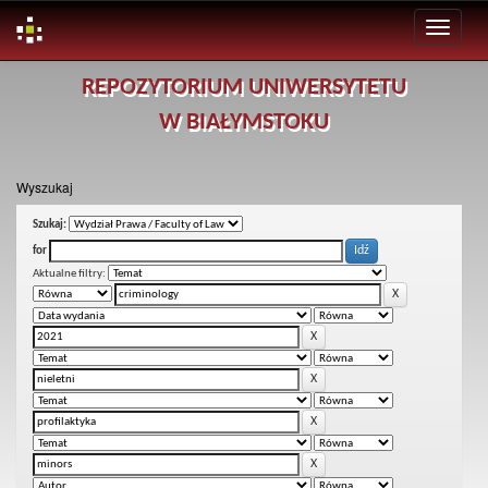
Skip
REPOZYTORIUM UNIWERSYTETU
navigation
W BIAŁYMSTOKU
Wyszukaj
Szukaj:
for
Aktualne filtry: