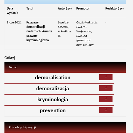
Data
Tytuł
Autor(rzy)
Promotor
Redaktor(rzy)
wydania
9-cze-2021
Przejawy
Leśniak-
Guzik-Makaruk,
-
demoralizacji
Moczuk,
Ewa M.;
nieletnich. Analiza
Arkadiusz
Wojewoda,
prawno-
D.
Ewelina
kryminologiczna
(promotor
pomocniczy)
Odkryj
Temat
1
demoralisation
1
demoralizacja
1
kryminologia
1
prevention
Posiada pliki pozycji