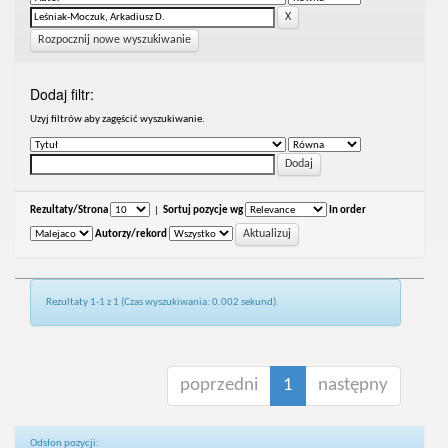
Rozpocznij nowe wyszukiwanie
Dodaj filtr:
Uzyj filtrów aby zagęścić wyszukiwanie.
Rezultaty/Strona
|
Sortuj pozycje wg
In order
Autorzy/rekord
Rezultaty 1-1 z 1 (Czas wyszukiwania: 0.002 sekund).
poprzedni
1
następny
Odsłon pozycji: