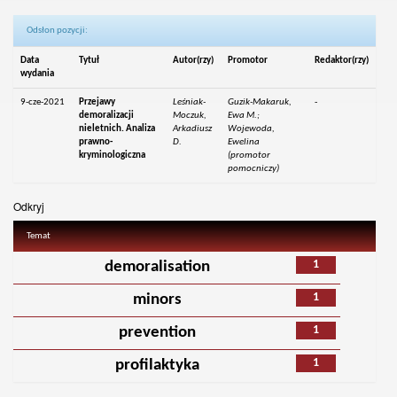
Odsłon pozycji:
Data
Tytuł
Autor(rzy)
Promotor
Redaktor(rzy)
wydania
9-cze-2021
Przejawy
Leśniak-
Guzik-Makaruk,
-
demoralizacji
Moczuk,
Ewa M.;
nieletnich. Analiza
Arkadiusz
Wojewoda,
prawno-
D.
Ewelina
kryminologiczna
(promotor
pomocniczy)
Odkryj
Temat
1
demoralisation
1
minors
1
prevention
1
profilaktyka