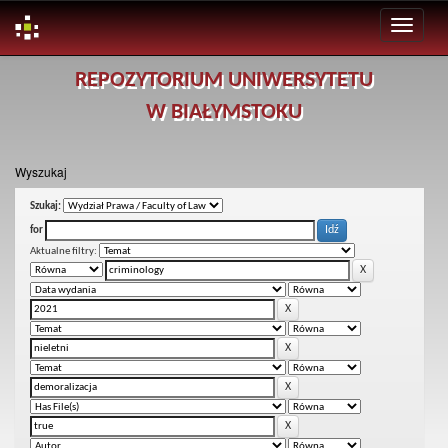
Skip
REPOZYTORIUM UNIWERSYTETU
navigation
W BIAŁYMSTOKU
Wyszukaj
Szukaj:
for
Aktualne filtry: