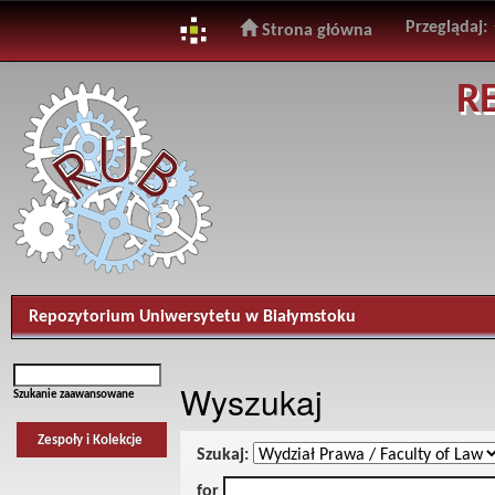
Przeglądaj:
Strona główna
Skip
R
navigation
Repozytorium Uniwersytetu w Białymstoku
Wyszukaj
Szukanie zaawansowane
Zespoły i Kolekcje
Szukaj:
for