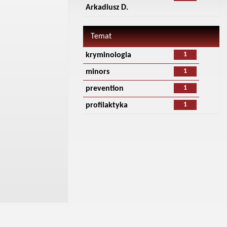
Arkadiusz D.
Temat
1
kryminologia
1
minors
1
prevention
1
profilaktyka