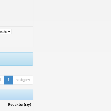
i
1
następny
Redaktor(rzy)