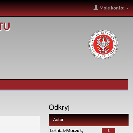
Moje konto:
TU
Odkryj
Autor
1
Leśniak-Moczuk,