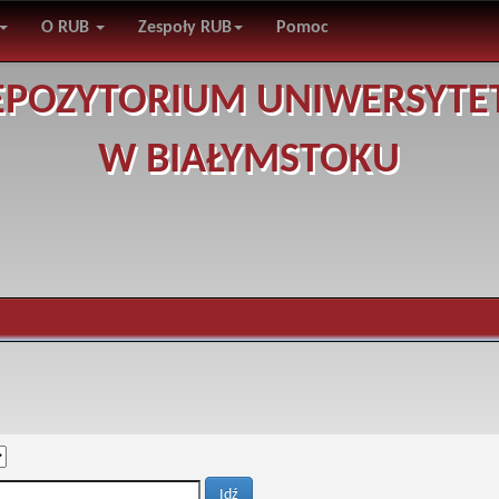
O RUB
Zespoły RUB
Pomoc
EPOZYTORIUM UNIWERSYTE
W BIAŁYMSTOKU