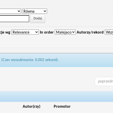
cje wg
In order
Autorzy/rekord
1 (Czas wyszukiwania: 0.002 sekund).
poprzedn
Autor(rzy)
Promotor