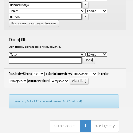
Rozpocznij nowe wyszukiwanie
Dodaj filtr:
Uzyj filtrów aby zagęścić wyszukiwanie.
Rezultaty/Strona
|
Sortuj pozycje wg
In order
Autorzy/rekord
Rezultaty 1-1 z 1 (Czas wyszukiwania: 0.001 sekund).
poprzedni
1
następny