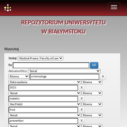
Skip
REPOZYTORIUM UNIWERSYTETU
navigation
W BIAŁYMSTOKU
Wyszukaj
Szukaj:
for
Aktualne filtry: