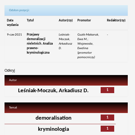
Odsłon pozycji:
Data
Tytuł
Autor(rzy)
Promotor
Redaktor(rzy)
wydania
9-cze-2021
Przejawy
Leśniak-
Guzik-Makaruk,
-
demoralizacji
Moczuk,
Ewa M.;
nieletnich. Analiza
Arkadiusz
Wojewoda,
prawno-
D.
Ewelina
kryminologiczna
(promotor
pomocniczy)
Odkryj
Autor
1
Leśniak-Moczuk, Arkadiusz D.
Temat
1
demoralisation
1
kryminologia