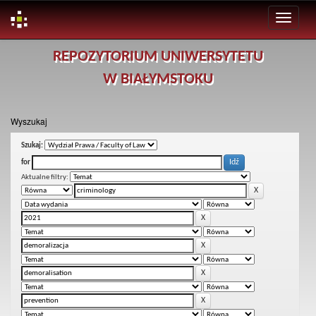
Skip
REPOZYTORIUM UNIWERSYTETU
navigation
W BIAŁYMSTOKU
Wyszukaj
Szukaj:
for
Aktualne filtry: