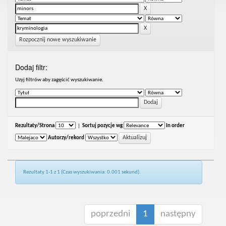
Rozpocznij nowe wyszukiwanie
Dodaj filtr:
Uzyj filtrów aby zagęścić wyszukiwanie.
Rezultaty/Strona
|
Sortuj pozycje wg
In order
Autorzy/rekord
Rezultaty 1-1 z 1 (Czas wyszukiwania: 0.001 sekund).
poprzedni
1
następny