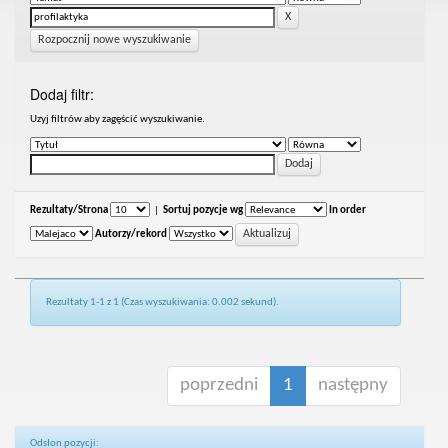
Rozpocznij nowe wyszukiwanie
Dodaj filtr:
Uzyj filtrów aby zagęścić wyszukiwanie.
Rezultaty/Strona
|
Sortuj pozycje wg
In order
Autorzy/rekord
Rezultaty 1-1 z 1 (Czas wyszukiwania: 0.002 sekund).
poprzedni
1
następny
Odsłon pozycji: