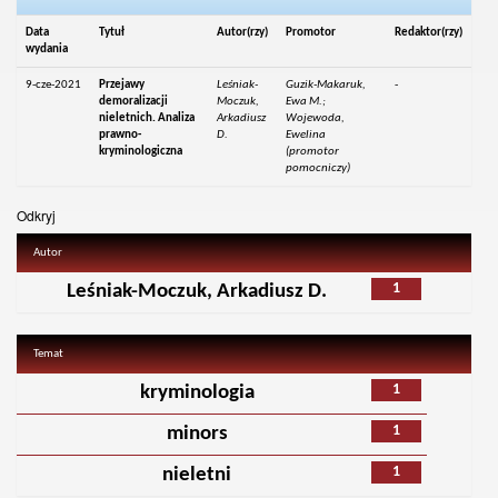
Data
Tytuł
Autor(rzy)
Promotor
Redaktor(rzy)
wydania
9-cze-2021
Przejawy
Leśniak-
Guzik-Makaruk,
-
demoralizacji
Moczuk,
Ewa M.;
nieletnich. Analiza
Arkadiusz
Wojewoda,
prawno-
D.
Ewelina
kryminologiczna
(promotor
pomocniczy)
Odkryj
Autor
1
Leśniak-Moczuk, Arkadiusz D.
Temat
1
kryminologia
1
minors
1
nieletni