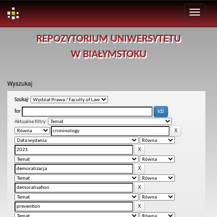
Skip
REPOZYTORIUM UNIWERSYTETU
navigation
W BIAŁYMSTOKU
Wyszukaj
Szukaj:
for
Aktualne filtry: