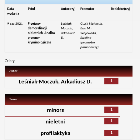
Data
Tytuł
Autor(rzy)
Promotor
Redaktor(rzy)
wydania
9-cze-2021
Przejawy
Leśniak-
Guzik-Makaruk,
-
demoralizacji
Moczuk,
Ewa M.;
nieletnich. Analiza
Arkadiusz
Wojewoda,
prawno-
D.
Ewelina
kryminologiczna
(promotor
pomocniczy)
Odkryj
Autor
1
Leśniak-Moczuk, Arkadiusz D.
Temat
1
minors
1
nieletni
1
profilaktyka