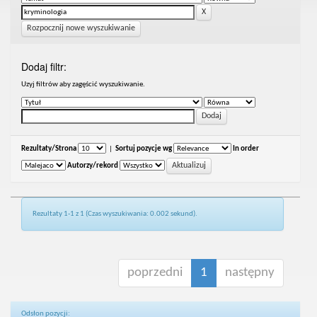
Rozpocznij nowe wyszukiwanie
Dodaj filtr:
Uzyj filtrów aby zagęścić wyszukiwanie.
Rezultaty/Strona
|
Sortuj pozycje wg
In order
Autorzy/rekord
Rezultaty 1-1 z 1 (Czas wyszukiwania: 0.002 sekund).
poprzedni
1
następny
Odsłon pozycji: