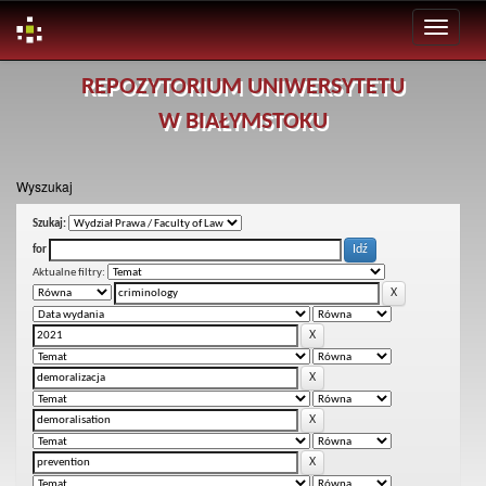
Skip
REPOZYTORIUM UNIWERSYTETU
navigation
W BIAŁYMSTOKU
Wyszukaj
Szukaj:
for
Aktualne filtry: