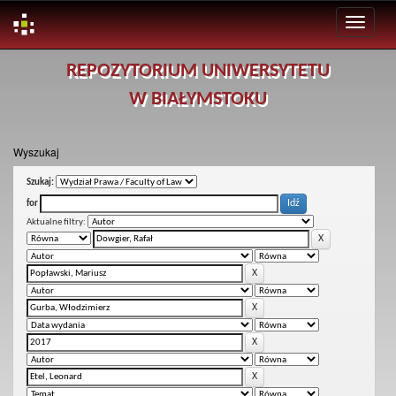
Skip
REPOZYTORIUM UNIWERSYTETU
navigation
W BIAŁYMSTOKU
Wyszukaj
Szukaj:
for
Aktualne filtry: