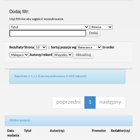
Dodaj filtr:
Uzyj filtrów aby zagęścić wyszukiwanie.
Rezultaty/Strona
|
Sortuj pozycje wg
In order
Autorzy/rekord
Rezultaty 1-1 z 1 (Czas wyszukiwania: 0.002 sekund).
poprzedni
1
następny
Odsłon pozycji:
Data
Tytuł
Autor(rzy)
Promotor
Redaktor(rzy)
wydania