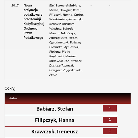
2017
Nowa
Etel, Leonard; Babiarz,
-
-
ordynacja
Stefan; Dowgier, Rafał;
podatkowa: z
Filipczyk, Hanna; Gurba,
prac Komisji
Włodzimierz; Krawczyk,
Kodyfikacyjnej
Ireneusz; Kuśnierz,
Ogólnego
Wiesław; Łoboda,
Prawa
Marcin; Nikończyk,
Podatkowego
Andrzej; Nita, Adam;
Ogrodowczyk, Bożena;
Olesińska, Agnieszka;
Pietrasz, Piotr;
Popławski, Mariusz;
Rudowski, Jan; Strzelec,
Dariusz; Taborski,
Grzegorz; Zajączkowski,
Artur
Odkryj
Autor
1
Babiarz, Stefan
1
Filipczyk, Hanna
1
Krawczyk, Ireneusz