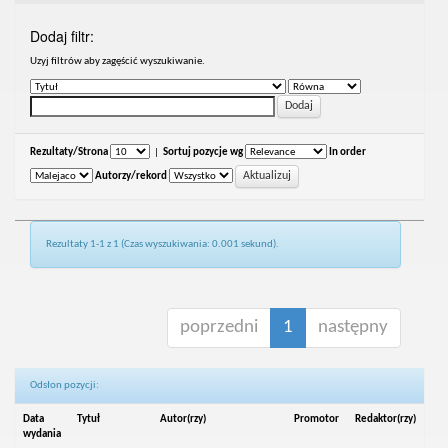
Dodaj filtr:
Uzyj filtrów aby zagęścić wyszukiwanie.
Rezultaty/Strona
|
Sortuj pozycje wg
In order
Autorzy/rekord
Rezultaty 1-1 z 1 (Czas wyszukiwania: 0.001 sekund).
poprzedni
1
następny
Odsłon pozycji:
Data
Tytuł
Autor(rzy)
Promotor
Redaktor(rzy)
wydania