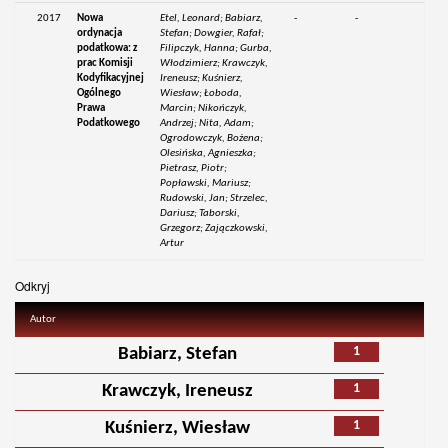
2017
Nowa
Etel, Leonard; Babiarz,
-
-
ordynacja
Stefan; Dowgier, Rafał;
podatkowa: z
Filipczyk, Hanna; Gurba,
prac Komisji
Włodzimierz; Krawczyk,
Kodyfikacyjnej
Ireneusz; Kuśnierz,
Ogólnego
Wiesław; Łoboda,
Prawa
Marcin; Nikończyk,
Podatkowego
Andrzej; Nita, Adam;
Ogrodowczyk, Bożena;
Olesińska, Agnieszka;
Pietrasz, Piotr;
Popławski, Mariusz;
Rudowski, Jan; Strzelec,
Dariusz; Taborski,
Grzegorz; Zajączkowski,
Artur
Odkryj
Autor
1
Babiarz, Stefan
1
Krawczyk, Ireneusz
1
Kuśnierz, Wiesław