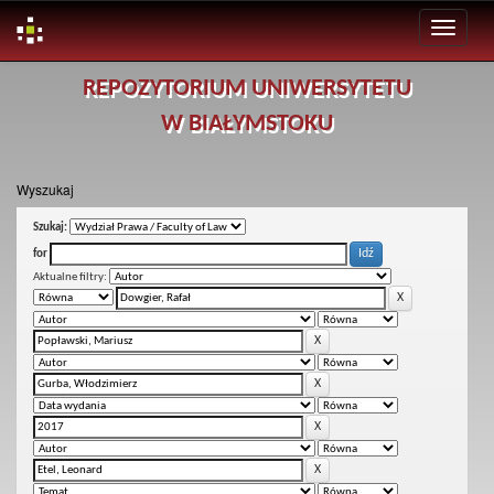
Skip
REPOZYTORIUM UNIWERSYTETU
navigation
W BIAŁYMSTOKU
Wyszukaj
Szukaj:
for
Aktualne filtry: