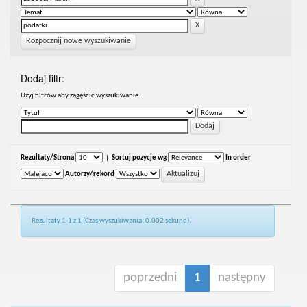
Rozpocznij nowe wyszukiwanie
Dodaj filtr:
Uzyj filtrów aby zagęścić wyszukiwanie.
Rezultaty/Strona
|
Sortuj pozycje wg
In order
Autorzy/rekord
Rezultaty 1-1 z 1 (Czas wyszukiwania: 0.002 sekund).
poprzedni
1
następny