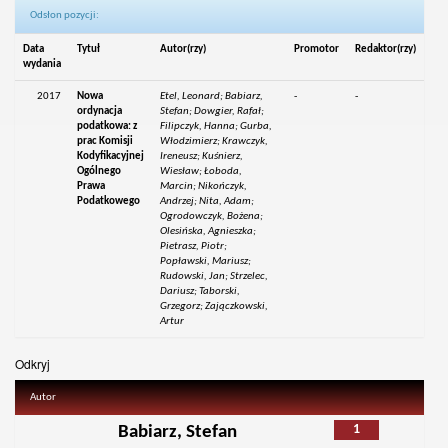
Odsłon pozycji:
Data
Tytuł
Autor(rzy)
Promotor
Redaktor(rzy)
wydania
2017
Nowa
Etel, Leonard; Babiarz,
-
-
ordynacja
Stefan; Dowgier, Rafał;
podatkowa: z
Filipczyk, Hanna; Gurba,
prac Komisji
Włodzimierz; Krawczyk,
Kodyfikacyjnej
Ireneusz; Kuśnierz,
Ogólnego
Wiesław; Łoboda,
Prawa
Marcin; Nikończyk,
Podatkowego
Andrzej; Nita, Adam;
Ogrodowczyk, Bożena;
Olesińska, Agnieszka;
Pietrasz, Piotr;
Popławski, Mariusz;
Rudowski, Jan; Strzelec,
Dariusz; Taborski,
Grzegorz; Zajączkowski,
Artur
Odkryj
Autor
1
Babiarz, Stefan