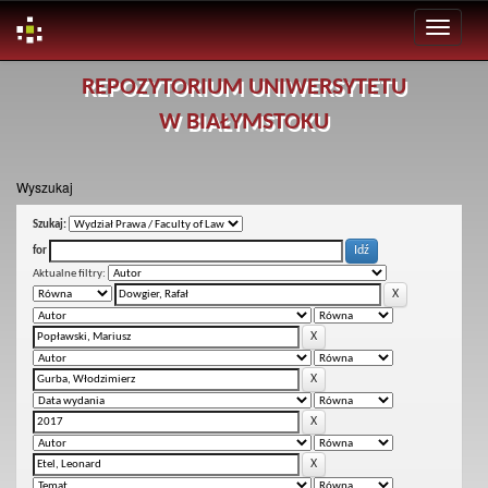
Skip
REPOZYTORIUM UNIWERSYTETU
navigation
W BIAŁYMSTOKU
Wyszukaj
Szukaj:
for
Aktualne filtry: