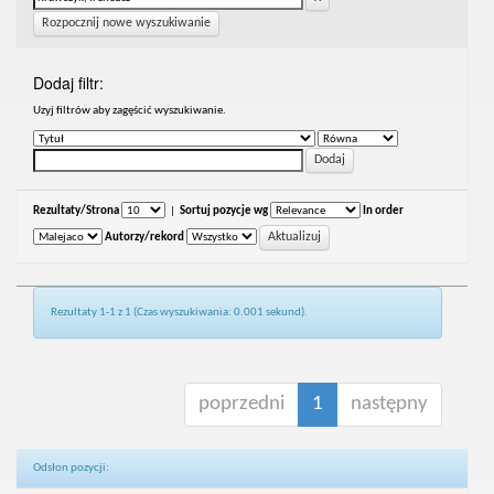
Rozpocznij nowe wyszukiwanie
Dodaj filtr:
Uzyj filtrów aby zagęścić wyszukiwanie.
Rezultaty/Strona
|
Sortuj pozycje wg
In order
Autorzy/rekord
Rezultaty 1-1 z 1 (Czas wyszukiwania: 0.001 sekund).
poprzedni
1
następny
Odsłon pozycji: