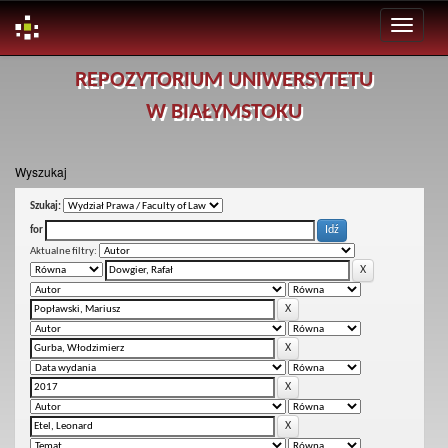
Skip
REPOZYTORIUM UNIWERSYTETU
navigation
W BIAŁYMSTOKU
Wyszukaj
Szukaj:
for
Aktualne filtry: