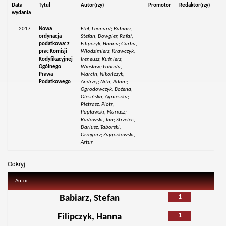
Data
Tytuł
Autor(rzy)
Promotor
Redaktor(rzy)
wydania
2017
Nowa
Etel, Leonard; Babiarz,
-
-
ordynacja
Stefan; Dowgier, Rafał;
podatkowa: z
Filipczyk, Hanna; Gurba,
prac Komisji
Włodzimierz; Krawczyk,
Kodyfikacyjnej
Ireneusz; Kuśnierz,
Ogólnego
Wiesław; Łoboda,
Prawa
Marcin; Nikończyk,
Podatkowego
Andrzej; Nita, Adam;
Ogrodowczyk, Bożena;
Olesińska, Agnieszka;
Pietrasz, Piotr;
Popławski, Mariusz;
Rudowski, Jan; Strzelec,
Dariusz; Taborski,
Grzegorz; Zajączkowski,
Artur
Odkryj
Autor
1
Babiarz, Stefan
1
Filipczyk, Hanna