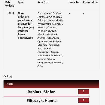
Data
Tytuł
Autor(rzy)
Promotor
Redaktor(rzy)
wydania
2017
Nowa
Etel, Leonard; Babiarz,
-
-
ordynacja
Stefan; Dowgier, Rafał;
podatkowa: z
Filipczyk, Hanna; Gurba,
prac Komisji
Włodzimierz; Krawczyk,
Kodyfikacyjnej
Ireneusz; Kuśnierz,
Ogólnego
Wiesław; Łoboda,
Prawa
Marcin; Nikończyk,
Podatkowego
Andrzej; Nita, Adam;
Ogrodowczyk, Bożena;
Olesińska, Agnieszka;
Pietrasz, Piotr;
Popławski, Mariusz;
Rudowski, Jan; Strzelec,
Dariusz; Taborski,
Grzegorz; Zajączkowski,
Artur
Odkryj
Autor
1
Babiarz, Stefan
1
Filipczyk, Hanna