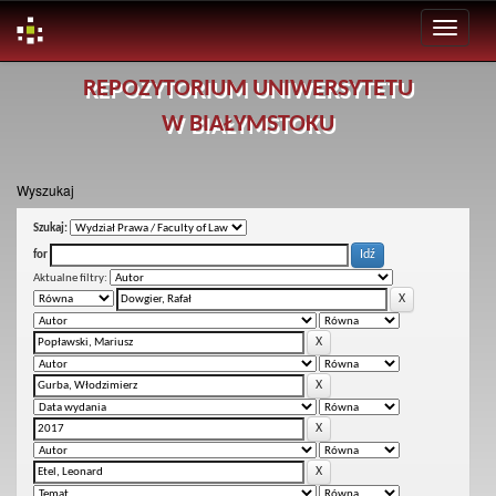
Skip
REPOZYTORIUM UNIWERSYTETU
navigation
W BIAŁYMSTOKU
Wyszukaj
Szukaj:
for
Aktualne filtry: