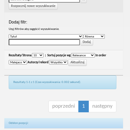
Rozpocznij nowe wyszukiwanie
Dodaj filtr:
Uzyj filtrów aby zagęścić wyszukiwanie.
Rezultaty/Strona
|
Sortuj pozycje wg
In order
Autorzy/rekord
Rezultaty 1-1 z 1 (Czas wyszukiwania: 0.002 sekund).
poprzedni
1
następny
Odsłon pozycji: