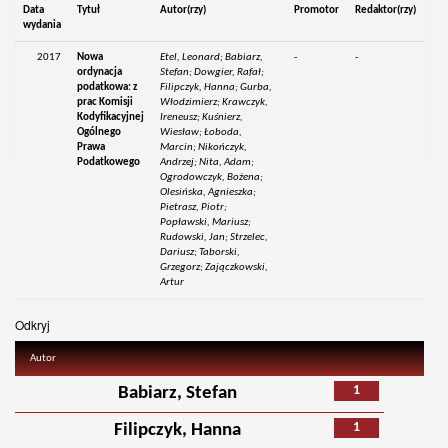
Data
Tytuł
Autor(rzy)
Promotor
Redaktor(rzy)
wydania
2017
Nowa
Etel, Leonard; Babiarz,
-
-
ordynacja
Stefan; Dowgier, Rafał;
podatkowa: z
Filipczyk, Hanna; Gurba,
prac Komisji
Włodzimierz; Krawczyk,
Kodyfikacyjnej
Ireneusz; Kuśnierz,
Ogólnego
Wiesław; Łoboda,
Prawa
Marcin; Nikończyk,
Podatkowego
Andrzej; Nita, Adam;
Ogrodowczyk, Bożena;
Olesińska, Agnieszka;
Pietrasz, Piotr;
Popławski, Mariusz;
Rudowski, Jan; Strzelec,
Dariusz; Taborski,
Grzegorz; Zajączkowski,
Artur
Odkryj
Autor
1
Babiarz, Stefan
1
Filipczyk, Hanna