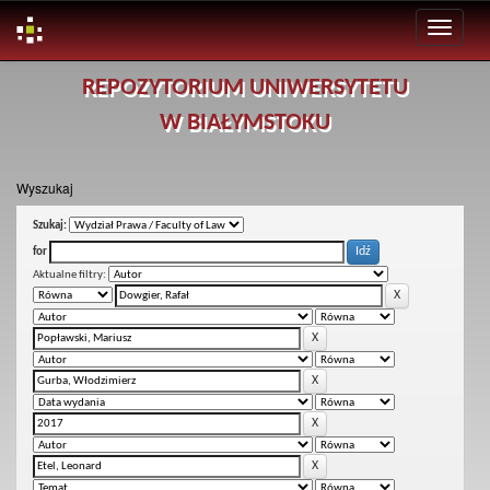
Skip
REPOZYTORIUM UNIWERSYTETU
navigation
W BIAŁYMSTOKU
Wyszukaj
Szukaj:
for
Aktualne filtry: