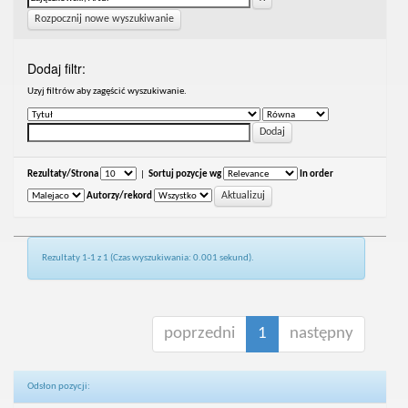
Rozpocznij nowe wyszukiwanie
Dodaj filtr:
Uzyj filtrów aby zagęścić wyszukiwanie.
Rezultaty/Strona
|
Sortuj pozycje wg
In order
Autorzy/rekord
Rezultaty 1-1 z 1 (Czas wyszukiwania: 0.001 sekund).
poprzedni
1
następny
Odsłon pozycji: