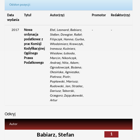
Odsłon pozycji:
Data
Tytuł
Autor(rzy)
Promotor
Redaktor(rzy)
wydania
2017
Nowa
Etel, Leonard; Babiarz,
-
-
ordynacja
Stefan; Dowgier, Rafał;
podatkowa: z
Filipczyk, Hanna; Gurba,
prac Komisji
Włodzimierz; Krawczyk,
Kodyfikacyjnej
Ireneusz; Kuśnierz,
Ogólnego
Wiesław; Łoboda,
Prawa
Marcin; Nikończyk,
Podatkowego
Andrzej; Nita, Adam;
Ogrodowczyk, Bożena;
Olesińska, Agnieszka;
Pietrasz, Piotr;
Popławski, Mariusz;
Rudowski, Jan; Strzelec,
Dariusz; Taborski,
Grzegorz; Zajączkowski,
Artur
Odkryj
Autor
1
Babiarz, Stefan