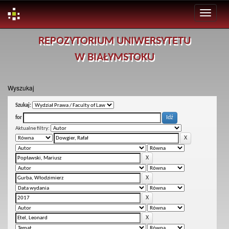
Skip
REPOZYTORIUM UNIWERSYTETU
navigation
W BIAŁYMSTOKU
Wyszukaj
Szukaj:
for
Aktualne filtry: