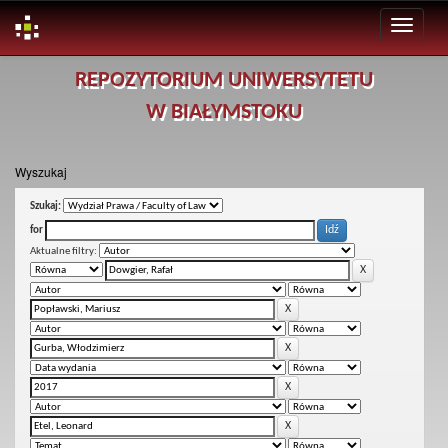
Skip
REPOZYTORIUM UNIWERSYTETU
navigation
W BIAŁYMSTOKU
Wyszukaj
Szukaj:
for
Aktualne filtry: