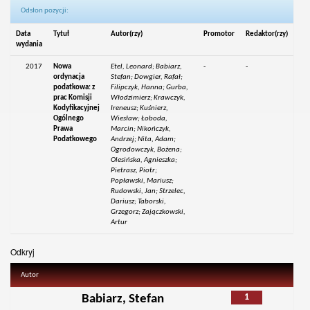
Odsłon pozycji:
Data
Tytuł
Autor(rzy)
Promotor
Redaktor(rzy)
wydania
2017
Nowa
Etel, Leonard; Babiarz,
-
-
ordynacja
Stefan; Dowgier, Rafał;
podatkowa: z
Filipczyk, Hanna; Gurba,
prac Komisji
Włodzimierz; Krawczyk,
Kodyfikacyjnej
Ireneusz; Kuśnierz,
Ogólnego
Wiesław; Łoboda,
Prawa
Marcin; Nikończyk,
Podatkowego
Andrzej; Nita, Adam;
Ogrodowczyk, Bożena;
Olesińska, Agnieszka;
Pietrasz, Piotr;
Popławski, Mariusz;
Rudowski, Jan; Strzelec,
Dariusz; Taborski,
Grzegorz; Zajączkowski,
Artur
Odkryj
Autor
1
Babiarz, Stefan